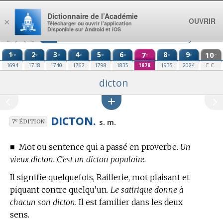
Aller au contenu
Dictionnaire de l’Académie
OUVRIR
×
Télécharger ou ouvrir l’application
Disponible sur Android et iOS
1
2
3
4
5
6
7
8
9
10
re
e
e
e
e
e
e
e
e
e
1694
1718
1740
1762
1798
1835
1878
1935
2024
E.C.
dicton
DICTON.
e
s. m.
7
ÉDITION
■
Mot ou sentence qui a passé en proverbe.
Un
vieux dicton. C’est un dicton populaire.
Il signifie quelquefois, Raillerie, mot plaisant et
piquant contre quelqu’un.
Le satirique donne à
chacun son dicton.
Il est familier dans les deux
sens.