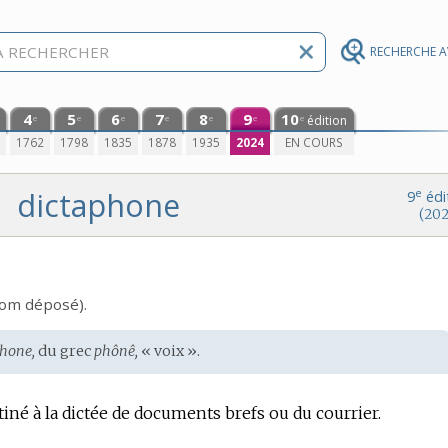
RECHERCHE 
4
5
6
7
8
9
10
édition
e
e
e
e
e
e
e
0
1762
1798
1835
1878
1935
2024
EN COURS
dictaphone
e
9
édi
(202
om déposé
).
phone,
du
grec
phônê,
« voix ».
é à la dictée de documents brefs ou du courrier.