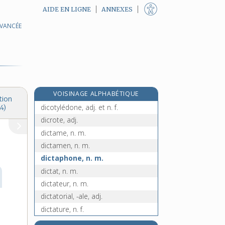
AIDE EN LIGNE
ANNEXES
AVANCÉE
e
dicélies, n. f.
[4
édition]
e
dichorée, n. m.
[8
édition]
dichotome, adj.
dichotomie, n. f.
dichotomique, adj.
VOISINAGE ALPHABÉTIQUE
dichroïsme, n. m.
tion
dicotylédone, adj. et n. f.
4)
dicrote, adj.
dictame, n. m.
dictamen, n. m.
dictaphone, n. m.
dictat, n. m.
dictateur, n. m.
dictatorial, -ale, adj.
dictature, n. f.
dictée, n. f.