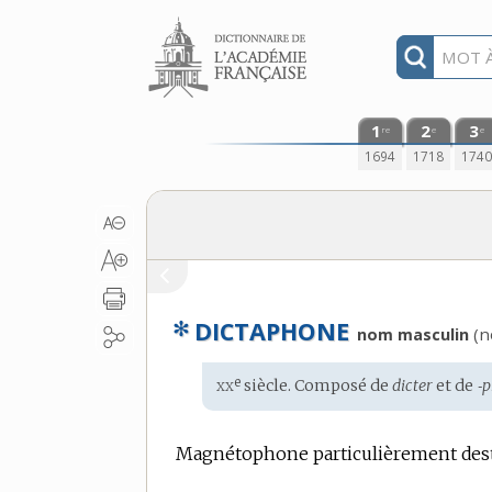
Aller au contenu
1
2
3
re
e
e
1694
1718
174
✻
DICTAPHONE
(
n
nom masculin
xx
e
Étymologie
siècle. Composé de
dicter
et de
‑
:
Magnétophone particulièrement destin