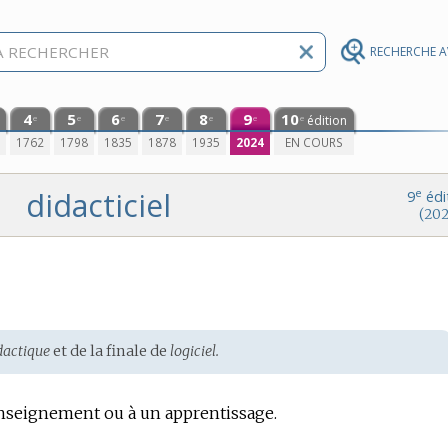
RECHERCHE 
4
5
6
7
8
9
10
édition
e
e
e
e
e
e
e
0
1762
1798
1835
1878
1935
2024
EN COURS
didacticiel
e
9
édi
(202
dactique
et de la finale de
logiciel.
enseignement ou à un apprentissage.