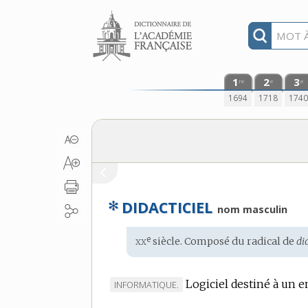
Aller au contenu
1
2
3
re
e
e
1694
1718
174
✻
DIDACTICIEL
nom masculin
xx
e
Étymologie
siècle. Composé du radical de
di
:
Logiciel destiné à un 
MARQUE
INFORMATIQUE.
DE