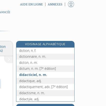
AIDE EN LIGNE
ANNEXES
AVANCÉE
dictat, n. m.
dictateur, n. m.
dictatorial, -ale, adj.
dictature, n. f.
dictée, n. f.
VOISINAGE ALPHABÉTIQUE
dicter, v. tr.
tion
diction, n. f.
4)
dictionnaire, n. m.
dicton, n. m.
e
dictum, n. m.
[7
édition]
didacticiel, n. m.
didactique, adj.
e
didactiquement, adv.
[7
édition]
didactisme, n. m.
didactyle, adj.
didascalie, n. f.