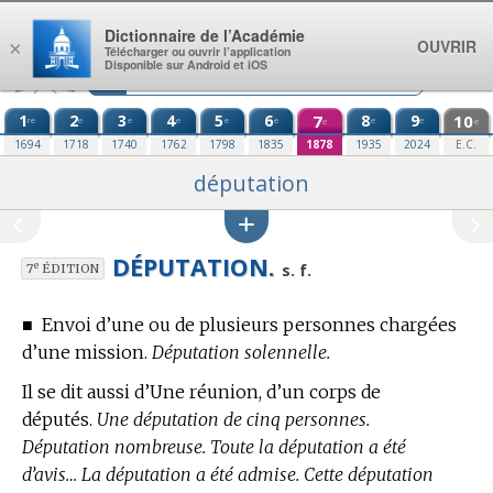
Aller au contenu
Dictionnaire de l’Académie
OUVRIR
×
Télécharger ou ouvrir l’application
Disponible sur Android et iOS
1
2
3
4
5
6
7
8
9
10
re
e
e
e
e
e
e
e
e
e
1694
1718
1740
1762
1798
1835
1878
1935
2024
E.C.
députation
DÉPUTATION.
e
s. f.
7
ÉDITION
■
Envoi d’une ou de plusieurs personnes chargées
d’une mission.
Députation solennelle.
Il se dit aussi d’Une réunion, d’un corps de
députés.
Une députation de cinq personnes.
Députation nombreuse. Toute la députation a été
d’avis… La députation a été admise. Cette députation