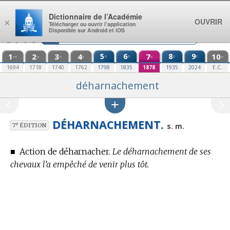
Aller au contenu
Dictionnaire de l’Académie
OUVRIR
×
Télécharger ou ouvrir l’application
Disponible sur Android et iOS
1
2
3
4
5
6
7
8
9
10
e
e
e
e
re
e
e
e
e
e
1694
1718
1740
1762
1798
1835
1878
1935
2024
E.C.
déharnachement
DÉHARNACHEMENT.
e
s. m.
7
ÉDITION
■
Action de déharnacher.
Le déharnachement de ses
chevaux l’a empêché de venir plus tôt.