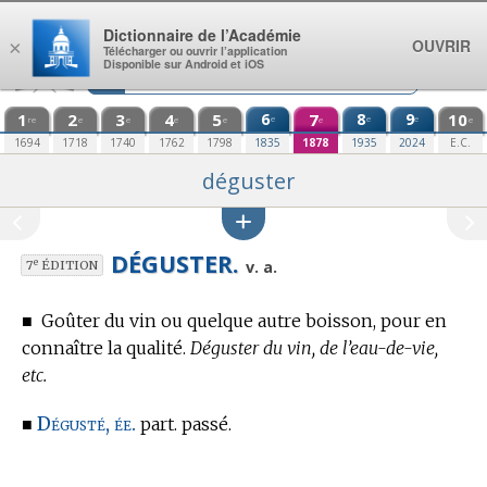
Aller au contenu
Dictionnaire de l’Académie
OUVRIR
×
Télécharger ou ouvrir l’application
Disponible sur Android et iOS
1
2
3
4
5
6
7
8
9
10
e
e
e
re
e
e
e
e
e
e
1694
1718
1740
1762
1798
1835
1878
1935
2024
E.C.
déguster
DÉGUSTER.
e
v. a.
7
ÉDITION
■
Goûter du vin ou quelque autre boisson, pour en
connaître la qualité.
Déguster du vin, de l’eau-de-vie,
etc.
Dégusté, ée.
■
part. passé.