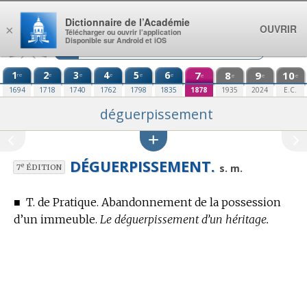
Aller au contenu
Dictionnaire de l’Académie
OUVRIR
×
Télécharger ou ouvrir l’application
Disponible sur Android et iOS
1
2
3
4
5
6
7
8
9
10
re
e
e
e
e
e
e
e
e
e
1694
1718
1740
1762
1798
1835
1878
1935
2024
E.C.
déguerpissement
DÉGUERPISSEMENT.
e
s. m.
7
ÉDITION
■
T. de Pratique.
Abandonnement de la possession
d’un immeuble.
Le déguerpissement d’un héritage.