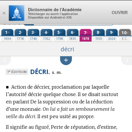
Aller au contenu
Dictionnaire de l’Académie
OUVRIR
×
Télécharger ou ouvrir l’application
Disponible sur Android et iOS
1
2
3
4
5
6
7
8
9
10
re
e
e
e
e
e
e
e
e
e
1694
1718
1740
1762
1798
1835
1878
1935
2024
E.C.
décri
DÉCRI.
e
s. m.
7
ÉDITION
■
Action de décrier, proclamation par laquelle
l’autorité décrie quelque chose. Il se disait surtout
en parlant De la suppression ou de la réduction
d’une monnaie.
On lui a fait un remboursement la
veille du décri.
Il est peu usité au propre.
Il signifie au figuré, Perte de réputation, d’estime,