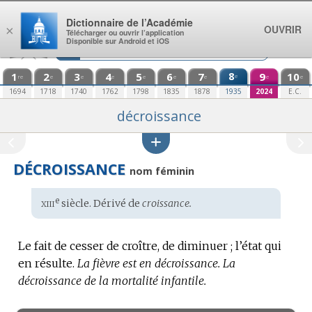
Aller au contenu
Dictionnaire de l’Académie
OUVRIR
×
Télécharger ou ouvrir l’application
Disponible sur Android et iOS
1
2
3
4
5
6
7
8
9
10
e
re
e
e
e
e
e
e
e
e
1694
1718
1740
1762
1798
1835
1878
1935
2024
E.C.
décroissance
DÉCROISSANCE
nom féminin
xiii
e
Étymologie
siècle. Dérivé de
croissance.
:
Le fait de cesser de croître, de diminuer ; l’état qui
en résulte.
La fièvre est en décroissance.
La
décroissance de la mortalité infantile.