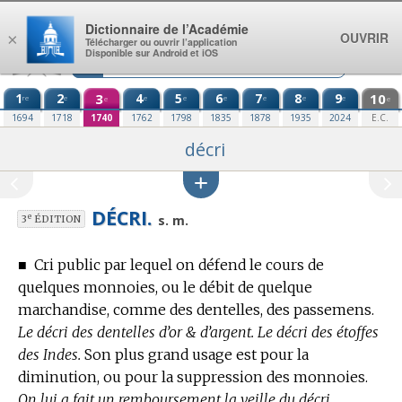
Aller au contenu
Dictionnaire de l’Académie
OUVRIR
×
Télécharger ou ouvrir l’application
Disponible sur Android et iOS
1
2
3
4
5
6
7
8
9
10
re
e
e
e
e
e
e
e
e
e
1694
1718
1740
1762
1798
1835
1878
1935
2024
E.C.
décri
DÉCRI.
e
s. m.
3
ÉDITION
■
Cri public par lequel on défend le cours de
quelques monnoies, ou le débit de quelque
marchandise, comme des dentelles, des passemens.
Le décri des dentelles d’or & d’argent. Le décri des étoffes
des Indes.
Son plus grand usage est pour la
diminution, ou pour la suppression des monnoies.
On lui a fait un remboursement la veille du décri.