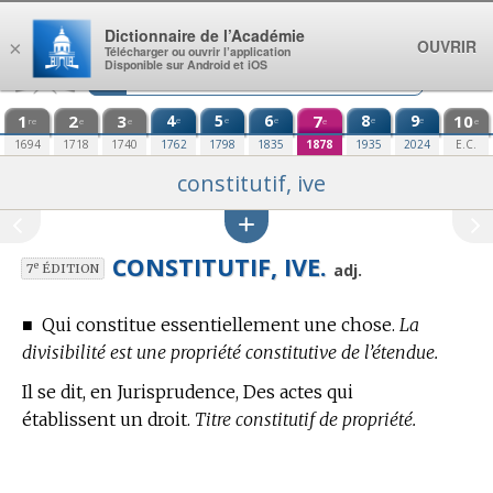
Aller au contenu
Dictionnaire de l’Académie
OUVRIR
×
Télécharger ou ouvrir l’application
Disponible sur Android et iOS
1
2
3
4
5
6
7
8
9
10
e
e
e
e
e
re
e
e
e
e
1694
1718
1740
1762
1798
1835
1878
1935
2024
E.C.
constitutif, ive
CONSTITUTIF, IVE.
e
adj.
7
ÉDITION
■
Qui constitue essentiellement une chose.
La
divisibilité est une propriété constitutive de l’étendue.
Il se dit,
en Jurisprudence,
Des actes qui
établissent un droit.
Titre constitutif de propriété.