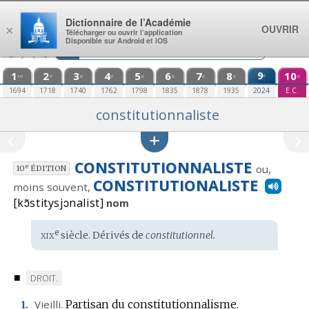
Aller au contenu
Dictionnaire de l’Académie
OUVRIR
×
Télécharger ou ouvrir l’application
Disponible sur Android et iOS
1
2
3
4
5
6
7
8
9
10
e
re
e
e
e
e
e
e
e
e
1694
1718
1740
1762
1798
1835
1878
1935
2024
E.C.
constitutionnaliste
CONSTITUTIONNALISTE
ou,
e
10
ÉDITION
CONSTITUTIONALISTE
moins souvent,
[kɔ̃stitysjɔnalist]
nom
xix
e
Étymologie
siècle. Dérivés de
constitutionnel.
:
■
MARQUE
DROIT.
DE
Vieilli.
Partisan du constitutionnalisme.
1.