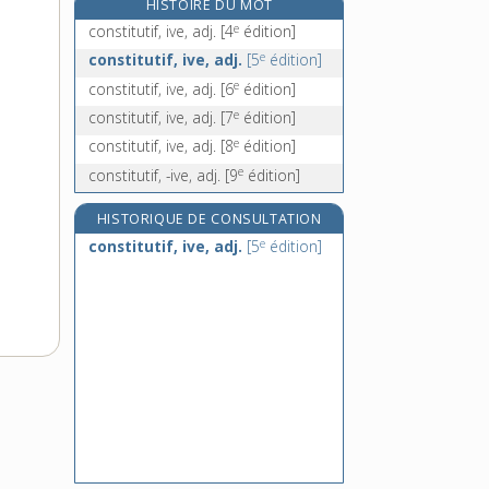
HISTOIRE DU MOT
constitution civile du clergé, n. f.
e
constitutif, ive, adj.
[4
édition]
e
[5
édition]
e
constitutif, ive, adj.
[5
édition]
constitutionnaliser, v. tr. direct
e
constitutif, ive, adj.
[6
édition]
constitutionnalisme, n. m.
e
constitutif, ive, adj.
[7
édition]
constitutionnaliste, n.
e
constitutif, ive, adj.
[8
édition]
e
constitutif, -ive, adj.
[9
édition]
HISTORIQUE DE CONSULTATION
e
constitutif, ive, adj.
[5
édition]