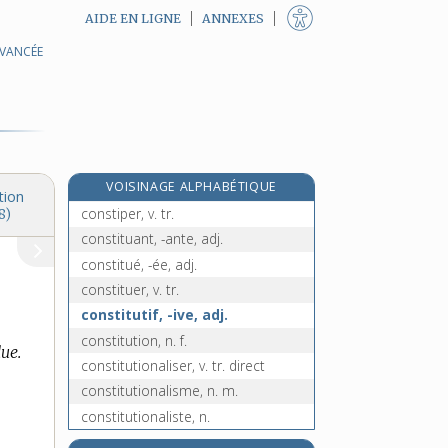
AIDE EN LIGNE
ANNEXES
AVANCÉE
consternant, -ante, adj.
consternation, n. f.
consterner, v. tr.
constipant, -ante, adj.
constipation, n. f.
VOISINAGE ALPHABÉTIQUE
constipé, -ée, adj.
tion
constiper, v. tr.
8)
constituant, -ante, adj.
constitué, -ée, adj.
constituer, v. tr.
constitutif, -ive, adj.
constitution, n. f.
due.
constitutionaliser, v. tr. direct
constitutionalisme, n. m.
constitutionaliste, n.
constitutionalité, n. f.