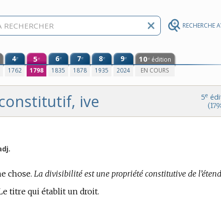
RECHERCHE 
4
5
6
7
8
9
10
e
e
e
e
e
édition
e
e
0
1762
1798
1835
1878
1935
2024
EN COURS
constitutif, ive
e
5
édi
(179
adj.
ne chose.
La divisibilité est une propriété constitutive de l’éten
e titre qui établit un droit.