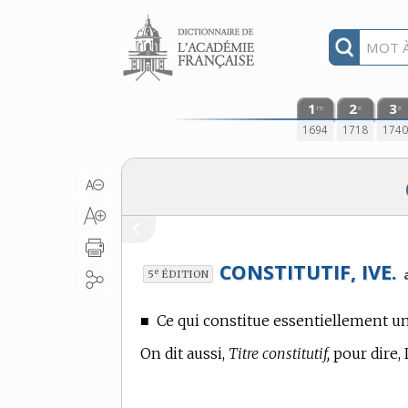
Aller au contenu
1
2
3
re
e
e
1694
1718
174
CONSTITUTIF, IVE.
e
5
ÉDITION
■
Ce qui constitue essentiellement u
On dit aussi,
Titre constitutif,
pour dire, L