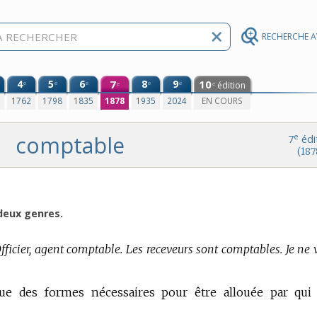
RECHERCHE 
4
5
6
7
8
9
10
e
e
e
e
e
édition
e
e
0
1762
1798
1835
1878
1935
2024
EN COURS
comptable
e
7
édi
(187
 deux genres.
fficier, agent comptable. Les receveurs sont comptables. Je ne 
ue des formes nécessaires pour être allouée par qui 