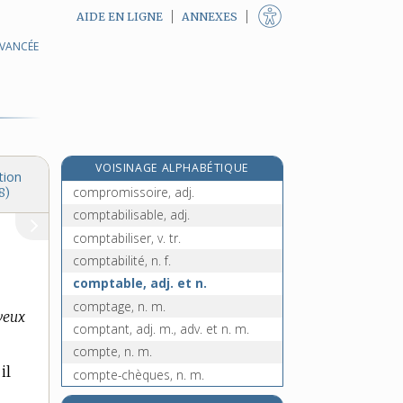
AIDE EN LIGNE
ANNEXES
AVANCÉE
comprimé, n. m.
comprimer, v. tr.
compromettant, -ante, adj.
compromettre, v. intr. et tr.
compromis, n. m.
VOISINAGE ALPHABÉTIQUE
compromission, n. f.
tion
compromissoire, adj.
8)
comptabilisable, adj.
comptabiliser, v. tr.
comptabilité, n. f.
comptable, adj. et n.
comptage, n. m.
veux
comptant, adj. m., adv. et n. m.
compte, n. m.
il
compte-chèques, n. m.
compte-fils, n. m. inv.