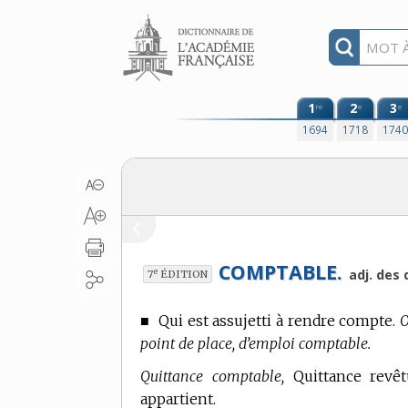
Aller au contenu
1
2
3
re
e
e
1694
1718
174
COMPTABLE.
e
adj. des
7
ÉDITION
■
Qui est assujetti à rendre compte.
O
point de place, d’emploi comptable.
Quittance comptable,
Quittance revêt
appartient.