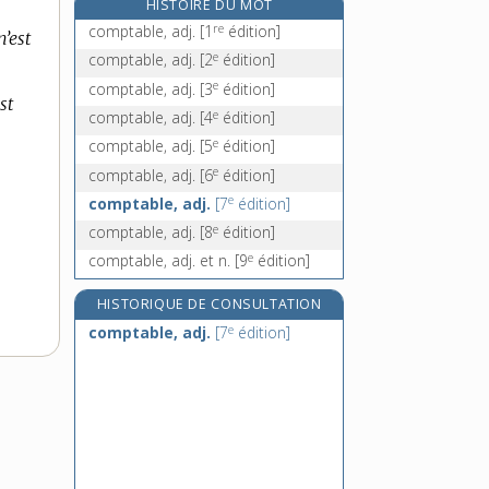
HISTOIRE DU MOT
compte-gouttes, n. m. inv.
re
comptable, adj.
[1
édition]
’est
compte-pas, n. m. inv.
e
comptable, adj.
[2
édition]
compter, v. tr. et intr.
e
comptable, adj.
[3
édition]
compte rendu, n. m.
st
e
comptable, adj.
[4
édition]
e
comptable, adj.
[5
édition]
e
comptable, adj.
[6
édition]
e
comptable, adj.
[7
édition]
e
comptable, adj.
[8
édition]
e
comptable, adj. et n.
[9
édition]
HISTORIQUE DE CONSULTATION
e
comptable, adj.
[7
édition]