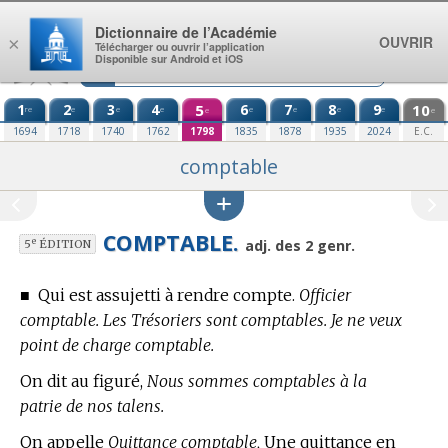
Aller au contenu
Dictionnaire de l’Académie
OUVRIR
×
Télécharger ou ouvrir l’application
Disponible sur Android et iOS
1
2
3
4
5
6
7
8
9
10
re
e
e
e
e
e
e
e
e
e
1694
1718
1740
1762
1798
1835
1878
1935
2024
E.C.
comptable
COMPTABLE.
e
adj. des 2 genr.
5
ÉDITION
■
Qui est assujetti à rendre compte.
Officier
comptable. Les Trésoriers sont comptables. Je ne veux
point de charge comptable.
On dit au figuré,
Nous sommes comptables à la
patrie de nos talens.
On appelle
Quittance comptable,
Une quittance en