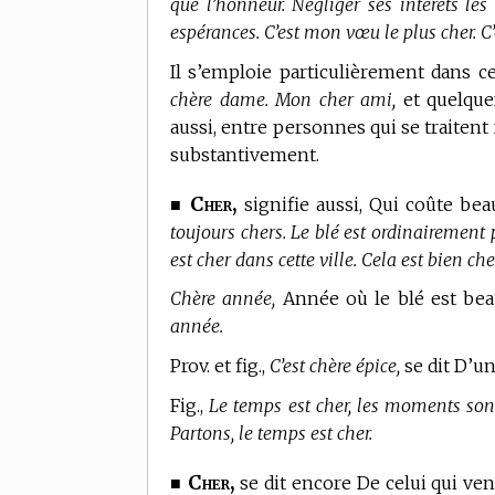
que l’honneur. Négliger ses intérêts les 
espérances. C’est mon vœu le plus cher. C’
Il s’emploie particulièrement dans ce
chère dame. Mon cher ami,
et quelque
aussi, entre personnes qui se traiten
substantivement.
Cher,
■
signifie aussi, Qui coûte be
toujours chers. Le blé est ordinairement
est cher dans cette ville. Cela est bien cher,
Chère année,
Année où le blé est beau
année.
Prov. et fig.,
C’est chère épice,
se dit D’un
Fig.,
Le temps est cher, les moments sont
Partons, le temps est cher.
Cher,
■
se dit encore De celui qui ven