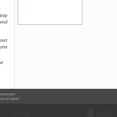
 trop
vend
ourt
yera
se
 connexion
Pour en savoir
É
CONTACTS