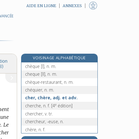
AIDE EN LIGNE
ANNEXES
AVANCÉE
chenillé, -ée, adj.
chenillette, n. f.
chénopode, n. m.
chénopodiacées, n. f. pl.
chenu, -ue, adj.
VOISINAGE ALPHABÉTIQUE
cheptel, n. m.
tion
chèque [I], n. m.
8)
cheque [II], n. m.
chèque-restaurant, n. m.
chéquier, n. m.
cher, chère, adj. et adv.
e
cherche, n. f.
[4
édition]
ment
chercher, v. tr.
z une
chercheur, -euse, n.
. Le
chère, n. f.
cher
chèrement, adv.