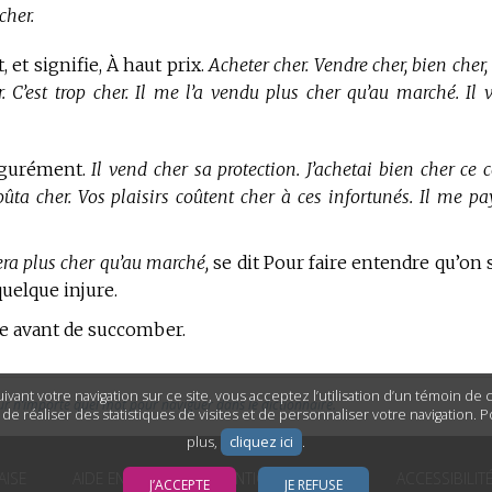
cher.
et signifie, À haut prix.
Acheter cher. Vendre cher, bien cher,
r. C’est trop cher. Il me l’a vendu plus cher qu’au marché. Il 
figurément.
Il vend cher sa protection. J’achetai bien cher ce c
ta cher. Vos plaisirs coûtent cher à ces infortunés. Il me pa
ayera plus cher qu’au marché,
se dit Pour faire entendre qu’on 
uelque injure.
e avant de succomber.
ivant votre navigation sur ce site, vous acceptez l’utilisation d’un témoin de
ur n’importe quel mot pour naviguer dans le dictionnaire.
n de réaliser des statistiques de visites et de personnaliser votre navigation. 
plus,
cliquez ici
.
AISE
AIDE EN LIGNE
MENTIONS LÉGALES
ACCESSIBILIT
J’ACCEPTE
JE REFUSE