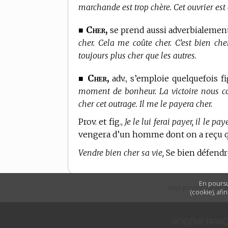
marchande est trop chère. Cet ouvrier est 
Cher,
■
se prend aussi adverbialement, 
cher. Cela me coûte cher. C’est bien che
toujours plus cher que les autres.
Cher,
■
adv., s’emploie quelquefois 
moment de bonheur. La victoire nous coû
cher cet outrage. Il me le payera cher.
Prov. et fig.,
Je le lui ferai payer, il le p
vengera d’un homme dont on a reçu q
Vendre bien cher sa vie,
Se bien défendr
En poursu
Vous pouvez cliquer s
(cookie), afi
ACADÉMIE FRANÇ