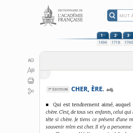
Aller au contenu
1
2
3
re
e
e
1694
1718
174
CHER, ÈRE.
e
adj.
7
ÉDITION
■
Qui est tendrement aimé, auquel 
chère. C’est, de tous ses enfants, celui qu
tête si chère. Je tiens ce présent d’une
souvenir m’en est cher. Il n’y a personne