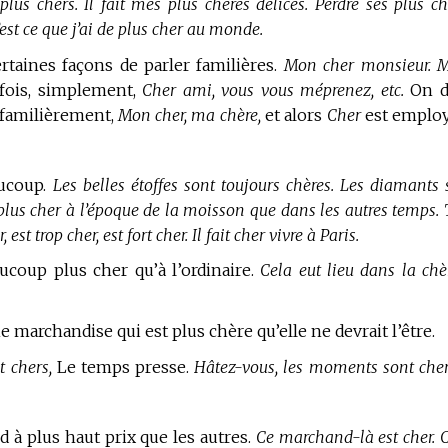
plus chers. Il fait mes plus chères délices. Perdre ses plus ch
est ce que j’ai de plus cher au monde.
rtaines façons de parler familières.
Mon cher monsieur. 
fois, simplement,
Cher ami, vous vous méprenez, etc.
On d
t familièrement,
Mon cher, ma chère,
et alors
Cher
est emplo
aucoup.
Les belles étoffes sont toujours chères. Les diamants 
 plus cher à l’époque de la moisson que dans les autres temps. 
 est trop cher, est fort cher. Il fait cher vivre à Paris.
coup plus cher qu’à l’ordinaire.
Cela eut lieu dans la chè
e marchandise qui est plus chère qu’elle ne devrait l’être.
 chers,
Le temps presse.
Hâtez-vous, les moments sont cher
d à plus haut prix que les autres.
Ce marchand-là est cher. C