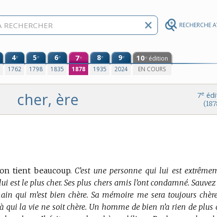
RECHERCHE 
4
5
6
7
8
9
10
e
e
e
e
e
édition
e
e
0
1762
1798
1835
1878
1935
2024
EN COURS
cher, ère
e
7
édi
(187
on tient beaucoup.
C’est une personne qui lui est extrême
i lui est le plus cher. Ses plus chers amis l’ont condamné. Sauve
 main qui m’est bien chère. Sa mémoire me sera toujours chère
 à qui la vie ne soit chère. Un homme de bien n’a rien de plus 