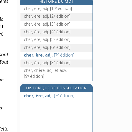
ères
HISTOIRE DU MOT
chergui, n. m.
re
cher, ere, adj.
[1
édition]
chéri, -ie, adj.
e
cher, ere, adj.
[2
édition]
Ma
chérif, n. m.
e
cher, ére, adj.
[3
édition]
it
chérifat, n. m.
e
cher, ère, adj.
[4
édition]
yé
e
cher, ère, adj.
[5
édition]
e
cher, ère, adj.
[6
édition]
sont
e
cher, ère, adj.
[7
édition]
Tout
e
cher, ère, adj.
[8
édition]
cher, chère, adj. et adv.
e
[9
édition]
re
HISTORIQUE DE CONSULTATION
e
cher, ère, adj.
[7
édition]
s.
ette