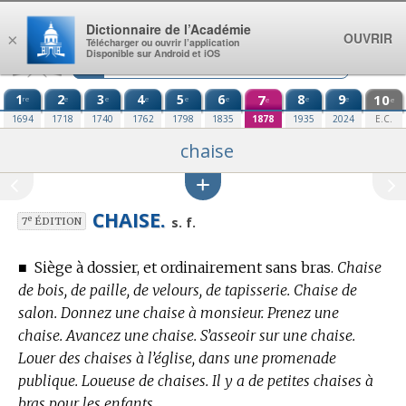
Aller au contenu
Dictionnaire de l’Académie
OUVRIR
×
Télécharger ou ouvrir l’application
Disponible sur Android et iOS
1
2
3
4
5
6
7
8
9
10
re
e
e
e
e
e
e
e
e
e
1694
1718
1740
1762
1798
1835
1878
1935
2024
E.C.
chaise
CHAISE.
e
s. f.
7
ÉDITION
■
Siège à dossier, et ordinairement sans bras.
Chaise
de bois, de paille, de velours, de tapisserie. Chaise de
salon. Donnez une chaise à monsieur. Prenez une
chaise. Avancez une chaise. S’asseoir sur une chaise.
Louer des chaises à l’église, dans une promenade
publique. Loueuse de chaises. Il y a de petites chaises à
bras pour les enfants.