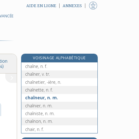
AIDE EN LIGNE
ANNEXES
AVANCÉE
chah, n. m.
chahut, n. m.
chahuter, v. intr. et tr.
chahuteur, -euse, n.
chai, n. m.
VOISINAGE ALPHABÉTIQUE
chaînage, n. m.
tion
chaîne, n. f.
4)
chaîner, v. tr.
chaînetier, -ière, n.
chaînette, n. f.
chaîneur, n. m.
chaînier, n. m.
chaîniste, n. m.
chaînon, n. m.
chair, n. f.
chaire, n. f.