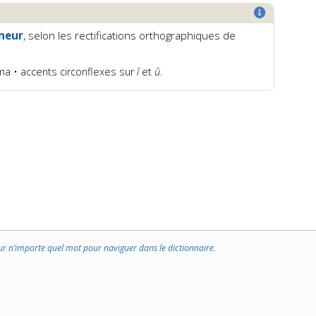
neur
, selon les rectifications orthographiques de
éma • accents circonflexes sur
î
et
û
.
ur n’importe quel mot pour naviguer dans le dictionnaire.