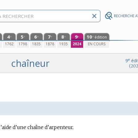
RECHERCHE 
4
5
6
7
8
9
10
édition
e
e
e
e
e
e
e
0
1762
1798
1835
1878
1935
2024
EN COURS
chaîneur
e
9
édi
(202
’aide d’une chaîne d’arpenteur.