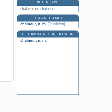
ORTHOGRAPHE
chais, n. m.
chaîneur
ou
chaineur
chaise, n. f.
chaisier, -ière, n.
HISTOIRE DU MOT
e
chaland [I], n. m.
chaîneur, n. m.
[9
édition]
HISTORIQUE DE CONSULTATION
chaîneur, n. m.