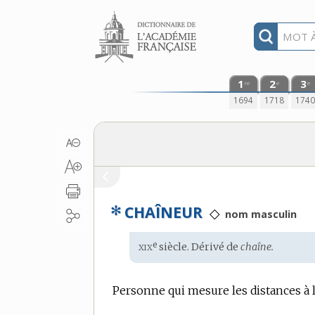
Aller au contenu
1
2
3
re
e
e
1694
1718
174
✻
CHAÎNEUR
◇
nom masculin
xix
e
Étymologie
siècle. Dérivé de
chaîne.
:
Personne qui mesure les distances à l