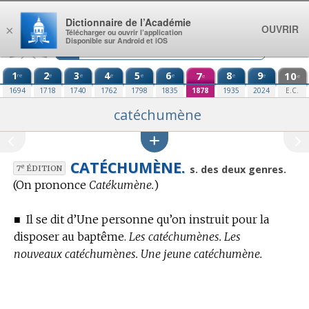
Aller au contenu
Dictionnaire de l’Académie
OUVRIR
×
Télécharger ou ouvrir l’application
Disponible sur Android et iOS
1
2
3
4
5
6
7
8
9
10
re
e
e
e
e
e
e
e
e
e
1694
1718
1740
1762
1798
1835
1878
1935
2024
E.C.
catéchumène
CATÉCHUMÈNE.
e
s. des deux genres.
7
ÉDITION
(On prononce
Catékumène.
)
■
Il se dit d’Une personne qu’on instruit pour la
disposer au baptême.
Les catéchumènes. Les
nouveaux catéchumènes. Une jeune catéchumène.