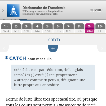
Aller au contenu
Dictionnaire de l’Académie
OUVRIR
×
Télécharger ou ouvrir l’application
Disponible sur Android et iOS
1
2
3
4
5
6
7
8
9
10
re
e
e
e
e
e
e
e
e
e
1694
1718
1740
1762
1798
1835
1878
1935
2024
E.C.
catch
✻
CATCH
nom masculin
xx
e
Étymologie
siècle. Issu, par réduction, de l’
anglais
:
catch(-) as (-) catch (-) can,
proprement
« attrape comme tu peux », désignant une
lutte propre au Lancashire.
Forme de lutte libre très spectaculaire, où presque
tous les coups sont permis.
Une rencontre de catch.