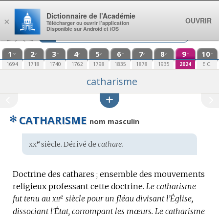
Aller au contenu
Dictionnaire de l’Académie
OUVRIR
×
Télécharger ou ouvrir l’application
Disponible sur Android et iOS
1
2
3
4
5
6
7
8
9
10
re
e
e
e
e
e
e
e
e
e
1694
1718
1740
1762
1798
1835
1878
1935
2024
E.C.
catharisme
✻
CATHARISME
nom masculin
xx
e
Étymologie
siècle. Dérivé de
cathare.
:
Doctrine des cathares ; ensemble des mouvements
religieux professant cette doctrine.
Le catharisme
e
xii
fut tenu au
siècle pour un fléau divisant l’Église,
dissociant l’État, corrompant les mœurs.
Le catharisme