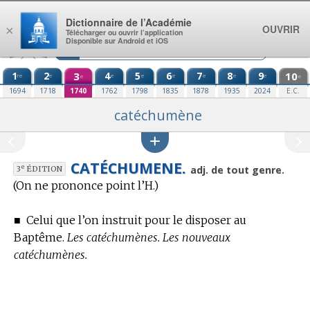
Aller au contenu
Dictionnaire de l’Académie
OUVRIR
×
Télécharger ou ouvrir l’application
Disponible sur Android et iOS
1
2
3
4
5
6
7
8
9
10
re
e
e
e
e
e
e
e
e
e
1694
1718
1740
1762
1798
1835
1878
1935
2024
E.C.
catéchumène
CATÉCHUMENE.
e
adj. de tout genre.
3
ÉDITION
(On ne prononce point l’H.)
■
Celui que l’on instruit pour le disposer au
Baptême.
Les catéchumènes. Les nouveaux
catéchumènes.