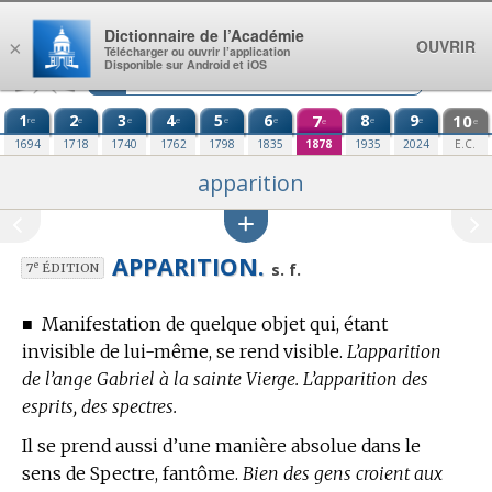
Aller au contenu
Dictionnaire de l’Académie
OUVRIR
×
Télécharger ou ouvrir l’application
Disponible sur Android et iOS
1
2
3
4
5
6
7
8
9
10
re
e
e
e
e
e
e
e
e
e
1694
1718
1740
1762
1798
1835
1878
1935
2024
E.C.
apparition
APPARITION.
e
s. f.
7
ÉDITION
■
Manifestation de quelque objet qui, étant
invisible de lui-même, se rend visible.
L’apparition
de l’ange Gabriel à la sainte Vierge. L’apparition des
esprits, des spectres.
Il se prend aussi d’une manière absolue dans le
sens de Spectre, fantôme.
Bien des gens croient aux