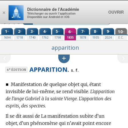
Aller au contenu
Dictionnaire de l’Académie
OUVRIR
×
Télécharger ou ouvrir l’application
Disponible sur Android et iOS
1
2
3
4
5
6
7
8
9
10
re
e
e
e
e
e
e
e
e
e
1694
1718
1740
1762
1798
1835
1878
1935
2024
E.C.
apparition
APPARITION.
e
s. f.
6
ÉDITION
■
Manifestation de quelque objet qui, étant
invisible de lui-même, se rend visible.
L’apparition
de l’ange Gabriel à la sainte Vierge. L’apparition des
esprits, des spectres.
Il se dit aussi de La manifestation subite d’un
objet, d’un phénomène qui n’avait point encore