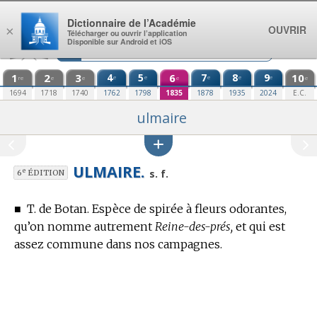
Aller au contenu
Dictionnaire de l’Académie
OUVRIR
×
Télécharger ou ouvrir l’application
Disponible sur Android et iOS
1
2
3
4
5
6
7
8
9
10
e
e
e
e
e
re
e
e
e
e
1694
1718
1740
1762
1798
1835
1878
1935
2024
E.C.
ulmaire
ULMAIRE.
e
s. f.
6
ÉDITION
■
T. de Botan.
Espèce de spirée à fleurs odorantes,
qu’on nomme autrement
Reine-des-prés,
et qui est
assez commune dans nos campagnes.