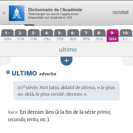
Aller au contenu
Dictionnaire de l’Académie
OUVRIR
×
Télécharger ou ouvrir l’application
Disponible sur Android et iOS
1
2
3
4
5
6
7
8
9
10
re
e
e
e
e
e
e
e
e
e
1694
1718
1740
1762
1798
1835
1878
1935
2024
E.C.
ultimo
✻
ULTIMO
adverbe
xiv
e
Étymologie
siècle. Mot
latin
, ablatif de
ultimus,
« le plus
:
au-delà, le plus reculé ; dernier ».
Rare.
En dernier lieu (à la fin de la série
primo,
secundo, tertio, etc.
).