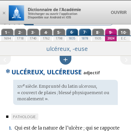
Aller au contenu
Dictionnaire de l’Académie
OUVRIR
×
Télécharger ou ouvrir l’application
Disponible sur Android et iOS
1
2
3
4
5
6
7
8
9
10
e
e
re
e
e
e
e
e
e
e
1694
1718
1740
1762
1798
1835
1878
1935
2024
E.C.
ulcéreux, -euse
✻
ULCÉREUX, ULCÉREUSE
adjectif
xiv
e
Étymologie
siècle. Emprunté du
latin
ulcerosus,
:
« couvert de plaies ; blessé physiquement ou
moralement ».
■
MARQUE
PATHOLOGIE.
DE
Qui est de la nature de l’ulcère ; qui se rapporte
1.
DOMAINE