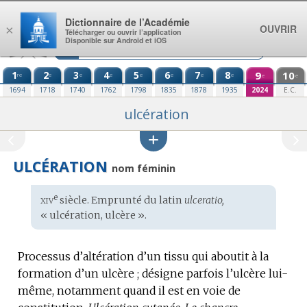
Aller au contenu
Dictionnaire de l’Académie
OUVRIR
×
Télécharger ou ouvrir l’application
Disponible sur Android et iOS
1
2
3
4
5
6
7
8
9
10
re
e
e
e
e
e
e
e
e
e
1694
1718
1740
1762
1798
1835
1878
1935
2024
E.C.
ulcération
ULCÉRATION
nom féminin
xiv
e
Étymologie
siècle. Emprunté du
latin
ulceratio,
:
« ulcération, ulcère ».
Processus d’altération d’un tissu qui aboutit à la
formation d’un ulcère ; désigne parfois l’ulcère lui-
même, notamment quand il est en voie de