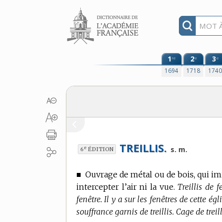
Aller au contenu
1
2
3
re
e
e
1694
1718
174
TREILLIS.
e
s. m.
6
ÉDITION
■
Ouvrage de métal ou de bois, qui imit
intercepter l’air ni la vue.
Treillis de f
fenêtre. Il y a sur les fenêtres de cette égl
souffrance garnis de treillis. Cage de treil