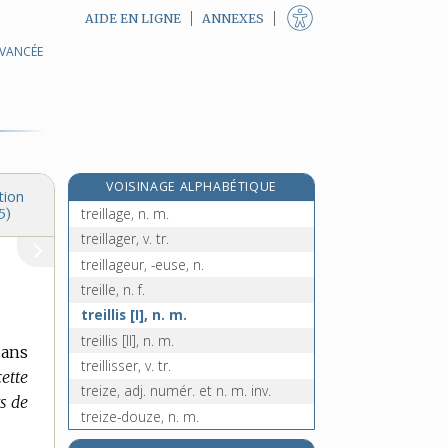
AIDE EN LIGNE
ANNEXES
AVANCÉE
tréfileur, -euse, n.
trèfle, n. m.
tréflé, -ée, adj.
tréflière, n. f.
e
tréfoncier, n. m.
[7
édition]
VOISINAGE ALPHABÉTIQUE
tréfonds, n. m.
tion
treillage, n. m.
5)
treillager, v. tr.
treillageur, -euse, n.
treille, n. f.
treillis [I], n. m.
treillis [II], n. m.
sans
treillisser, v. tr.
cette
treize, adj. numér. et n. m. inv.
rs de
treize-douze, n. m.
treizième, adj. numér. ordinal