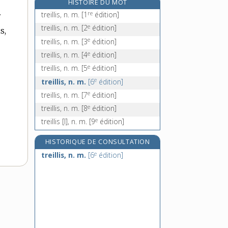
HISTOIRE DU MOT
treizièmement, adv.
.
re
treillis, n. m.
[1
édition]
treiziste, n.
e
treillis, n. m.
[2
édition]
s,
trek, n. m.
e
treillis, n. m.
[3
édition]
trekking, n. m.
e
treillis, n. m.
[4
édition]
e
treillis, n. m.
[5
édition]
e
treillis, n. m.
[6
édition]
e
treillis, n. m.
[7
édition]
e
treillis, n. m.
[8
édition]
e
treillis [I], n. m.
[9
édition]
HISTORIQUE DE CONSULTATION
e
treillis, n. m.
[6
édition]