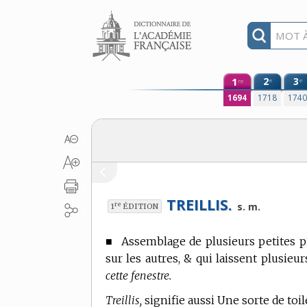
Aller au contenu
1
2
3
e
e
re
1694
1718
174
TREILLIS.
re
s. m.
1
ÉDITION
■
Assemblage de plusieurs petites pi
sur les autres, & qui laissent plusieur
cette fenestre.
Treillis,
signifie aussi Une sorte de toi