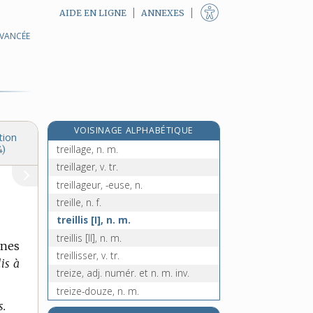
AIDE EN LIGNE
ANNEXES
AVANCÉE
tréfileur, -euse, n.
trèfle, n. m.
tréflé, -ée, adj.
tréflière, n. f.
e
tréfoncier, n. m.
[7
édition]
VOISINAGE ALPHABÉTIQUE
tréfonds, n. m.
tion
treillage, n. m.
4)
treillager, v. tr.
treillageur, -euse, n.
treille, n. f.
treillis [I], n. m.
treillis [II], n. m.
unes
treillisser, v. tr.
lis à
treize, adj. numér. et n. m. inv.
treize-douze, n. m.
s.
treizième, adj. numér. ordinal