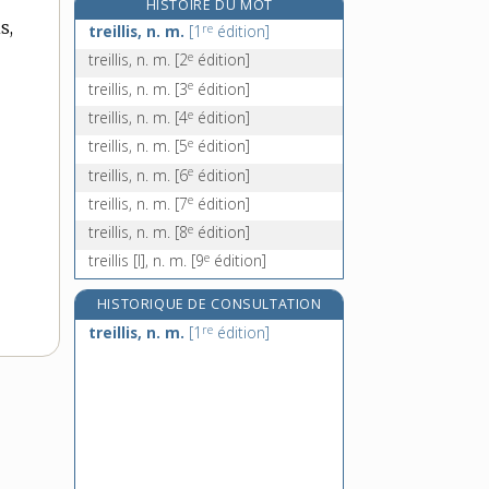
HISTOIRE DU MOT
treizièmement, adv.
s,
re
treillis, n. m.
[1
édition]
treiziste, n.
e
treillis, n. m.
[2
édition]
trek, n. m.
e
treillis, n. m.
[3
édition]
trekking, n. m.
e
treillis, n. m.
[4
édition]
e
treillis, n. m.
[5
édition]
e
treillis, n. m.
[6
édition]
e
treillis, n. m.
[7
édition]
e
treillis, n. m.
[8
édition]
e
treillis [I], n. m.
[9
édition]
HISTORIQUE DE CONSULTATION
re
treillis, n. m.
[1
édition]