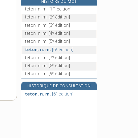
HISTOIRE DU MOT
tétradactyle, adj.
re
teton, n. m.
[1
édition]
tétrade, n. f.
e
teton, n. m.
[2
édition]
tétradrachme, n. m.
e
teton, n. m.
[3
édition]
e
tétradynamie, n. f.
[7
édition]
e
teton, n. m.
[4
édition]
e
téton, n. m.
[5
édition]
e
teton, n. m.
[6
édition]
e
teton, n. m.
[7
édition]
e
téton, n. m.
[8
édition]
e
téton, n. m.
[9
édition]
HISTORIQUE DE CONSULTATION
e
teton, n. m.
[6
édition]