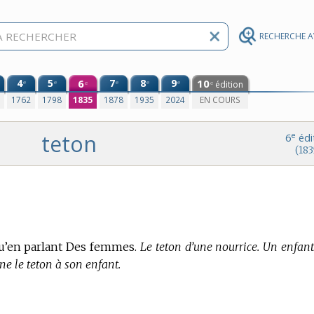
RECHERCHE 
4
5
6
7
8
9
10
e
e
e
e
e
édition
e
e
0
1762
1798
1835
1878
1935
2024
EN COURS
teton
e
6
édi
(183
qu’en parlant Des femmes.
Le teton d’une nourrice. Un enfant
ne le teton à son enfant.