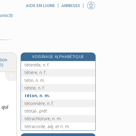
AIDE EN LIGNE
ANNEXES
AVANCÉE
tête-de-chat, n. f.
tête-de-clou, n. f.
tête-de-loup, n. f.
tête-de-nègre, adj. inv. et n. f.
tétée, n. f.
VOISINAGE ALPHABÉTIQUE
téter, v. tr.
tion
téterelle, n. f.
5)
têtière, n. f.
tétin, n. m.
tétine, n. f.
téton, n. m.
tétonnière, n. f.
 qui
tétr(a)-, préf.
tétrachlorure, n. m.
tétracorde, adj. et n. m.
tétracycline, n. f.