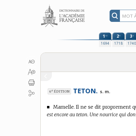
Aller au contenu
1
2
3
re
e
e
1694
1718
174
TETON.
e
s. m.
6
ÉDITION
■
Mamelle. Il ne se dit proprement 
est encore au teton. Une nourrice qui don