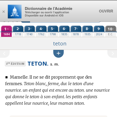
Aller au contenu
Dictionnaire de l’Académie
OUVRIR
×
Télécharger ou ouvrir l’application
Disponible sur Android et iOS
1
2
3
4
5
6
7
8
9
10
e
e
e
e
e
e
e
e
re
e
1694
1718
1740
1762
1798
1835
1878
1935
2024
E.C.
teton
TETON.
re
s. m.
1
ÉDITION
■
Mamelle. Il ne se dit proprement que des
femmes.
Teton blanc, ferme, dur. le teton d’une
nourrice. un enfant qui est encore au teton. une nourrice
qui donne le teton à son enfant. les petits enfants
appellent leur nourrice, leur maman teton.