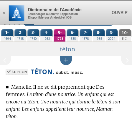
Aller au contenu
Dictionnaire de l’Académie
OUVRIR
×
Télécharger ou ouvrir l’application
Disponible sur Android et iOS
1
2
3
4
5
6
7
8
9
10
re
e
e
e
e
e
e
e
e
e
1694
1718
1740
1762
1798
1835
1878
1935
2024
E.C.
téton
TÉTON.
e
subst. masc.
5
ÉDITION
■
Mamelle. Il ne se dit proprement que Des
femmes.
Le téton d’une nourrice. Un enfant qui est
encore au téton. Une nourrice qui donne le téton à son
enfant. Les enfans appellent leur nourrice, Maman
téton.