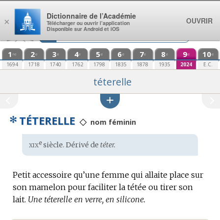
Aller au contenu
Dictionnaire de l’Académie
OUVRIR
×
Télécharger ou ouvrir l’application
Disponible sur Android et iOS
1
2
3
4
5
6
7
8
9
10
re
e
e
e
e
e
e
e
e
e
1694
1718
1740
1762
1798
1835
1878
1935
2024
E.C.
téterelle
✻
TÉTERELLE
◇
nom féminin
xix
e
Étymologie
siècle. Dérivé de
téter.
:
Petit accessoire qu’une femme qui allaite place sur
son mamelon pour faciliter la tétée ou tirer son
lait.
Une téterelle en verre, en silicone.