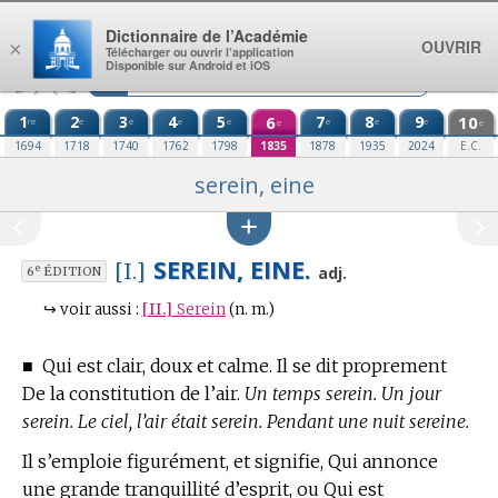
Aller au contenu
Dictionnaire de l’Académie
OUVRIR
×
Télécharger ou ouvrir l’application
Disponible sur Android et iOS
1
2
3
4
5
6
7
8
9
10
re
e
e
e
e
e
e
e
e
e
1694
1718
1740
1762
1798
1835
1878
1935
2024
E.C.
serein, eine
SEREIN, EINE.
[I.]
e
adj.
6
ÉDITION
↪
voir aussi :
[II.]
Serein
(n. m.)
■
Qui est clair, doux et calme. Il se dit proprement
De la constitution de l’air.
Un temps serein. Un jour
serein. Le ciel, l’air était serein. Pendant une nuit sereine.
Il s’emploie figurément, et signifie, Qui annonce
une grande tranquillité d’esprit, ou Qui est