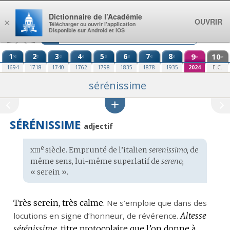
Aller au contenu
Dictionnaire de l’Académie
OUVRIR
×
Télécharger ou ouvrir l’application
Disponible sur Android et iOS
1
2
3
4
5
6
7
8
9
10
re
e
e
e
e
e
e
e
e
e
1694
1718
1740
1762
1798
1835
1878
1935
2024
E.C.
sérénissime
SÉRÉNISSIME
adjectif
xiii
e
Étymologie
siècle. Emprunté de l’
italien
serenissimo,
de
:
même sens, lui-même superlatif de
sereno,
« serein ».
Très serein, très calme.
Ne s’emploie que dans des
locutions en signe d’honneur, de révérence.
Altesse
sérénissime,
titre protocolaire que l’on donne à