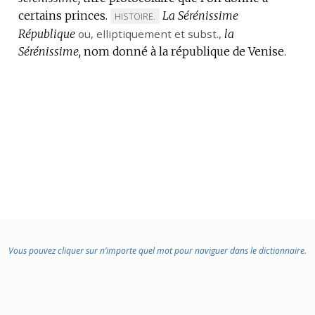
certains princes.
La Sérénissime
MARQUE
HISTOIRE.
République
ou,
elliptiquement
DE
et
subst.
,
la
Sérénissime,
nom donné à la république de Venise.
DOMAINE
:
Vous pouvez cliquer sur n’importe quel mot pour naviguer dans le dictionnaire.