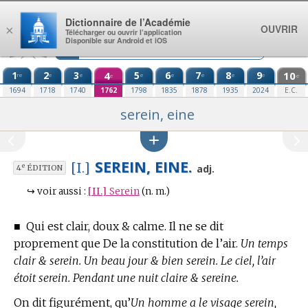
Aller au contenu
Dictionnaire de l’Académie
OUVRIR
×
Télécharger ou ouvrir l’application
Disponible sur Android et iOS
1
2
3
4
5
6
7
8
9
10
re
e
e
e
e
e
e
e
e
e
1694
1718
1740
1762
1798
1835
1878
1935
2024
E.C.
serein, eine
SEREIN, EINE.
[I.]
e
adj.
4
ÉDITION
↪
voir aussi :
[II.]
Serein
(n. m.)
■
Qui est clair, doux & calme. Il ne se dit
proprement que De la constitution de l’air.
Un temps
clair & serein. Un beau jour & bien serein. Le ciel, l’air
étoit serein. Pendant une nuit claire & sereine.
On dit figurément, qu’
Un homme a le visage serein,