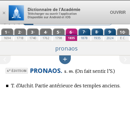
Aller au contenu
Dictionnaire de l’Académie
OUVRIR
×
Télécharger ou ouvrir l’application
Disponible sur Android et iOS
1
2
3
4
5
6
7
8
9
10
e
e
e
re
e
e
e
e
e
e
1694
1718
1740
1762
1798
1835
1878
1935
2024
E.C.
pronaos
PRONAOS.
(On fait sentir l’S.)
e
s. m.
6
ÉDITION
■
T. d’Archit.
Partie antérieure des temples anciens.