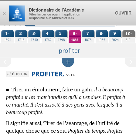
Aller au contenu
Dictionnaire de l’Académie
OUVRIR
×
Télécharger ou ouvrir l’application
Disponible sur Android et iOS
1
2
3
4
5
6
7
8
9
10
re
e
e
e
e
e
e
e
e
e
1694
1718
1740
1762
1798
1835
1878
1935
2024
E.C.
profiter
PROFITER.
e
v. n.
6
ÉDITION
■
Tirer un émolument, faire un gain.
Il a beaucoup
profité sur les marchandises qu’il a vendues. Il profite à
ce marché. Il s’est associé à des gens avec lesquels il a
beaucoup profité.
Il signifie aussi, Tirer de l’avantage, de l’utilité de
quelque chose que ce soit.
Profiter du temps. Profiter