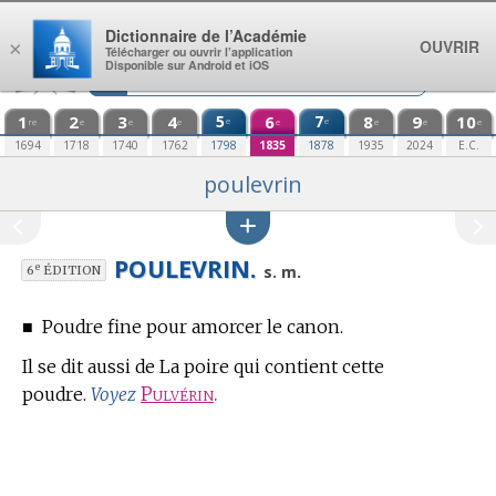
Aller au contenu
Dictionnaire de l’Académie
OUVRIR
×
Télécharger ou ouvrir l’application
Disponible sur Android et iOS
1
2
3
4
5
6
7
8
9
10
e
e
re
e
e
e
e
e
e
e
1694
1718
1740
1762
1798
1835
1878
1935
2024
E.C.
poulevrin
POULEVRIN.
e
s. m.
6
ÉDITION
■
Poudre fine pour amorcer le canon.
Il se dit aussi de La poire qui contient cette
poudre.
Pulvérin
.
Voyez