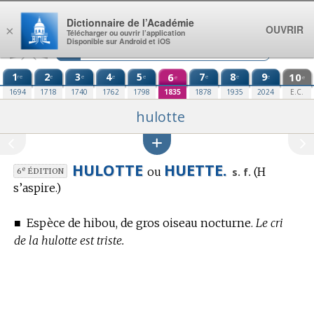
Aller au contenu
Dictionnaire de l’Académie
OUVRIR
×
Télécharger ou ouvrir l’application
Disponible sur Android et iOS
1
2
3
4
5
6
7
8
9
10
re
e
e
e
e
e
e
e
e
e
1694
1718
1740
1762
1798
1835
1878
1935
2024
E.C.
hulotte
HULOTTE
HUETTE.
ou
(H
e
s. f.
6
ÉDITION
s’aspire.)
■
Espèce de hibou, de gros oiseau nocturne.
Le cri
de la hulotte est triste.