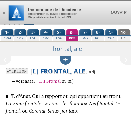
Aller au contenu
Dictionnaire de l’Académie
OUVRIR
×
Télécharger ou ouvrir l’application
Disponible sur Android et iOS
1
2
3
4
5
6
7
8
9
10
re
e
e
e
e
e
e
e
e
e
1694
1718
1740
1762
1798
1835
1878
1935
2024
E.C.
frontal, ale
FRONTAL, ALE.
[I.]
e
adj.
6
ÉDITION
↪
voir aussi :
[II.]
Frontal
(n. m.)
■
T. d’Anat.
Qui a rapport ou qui appartient au front.
La veine frontale. Les muscles frontaux. Nerf frontal. Os
frontal,
ou
Coronal. Sinus frontaux.