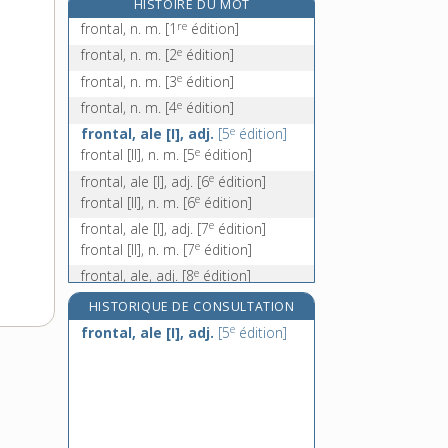
HISTOIRE DU MOT
fronton, n. m.
re
frontal, n. m.
[1
édition]
frottage, n. m.
e
frontal, n. m.
[2
édition]
frottée, n. f.
e
frontal, n. m.
[3
édition]
frotte-manche, n. m.
e
frontal, n. m.
[4
édition]
e
frontal, ale [I], adj.
[5
édition]
e
frontal [II], n. m.
[5
édition]
e
frontal, ale [I], adj.
[6
édition]
e
frontal [II], n. m.
[6
édition]
e
frontal, ale [I], adj.
[7
édition]
e
frontal [II], n. m.
[7
édition]
e
frontal, ale, adj.
[8
édition]
e
frontal, -ale, adj. et n.
[9
édition]
HISTORIQUE DE CONSULTATION
e
frontal, ale [I], adj.
[5
édition]