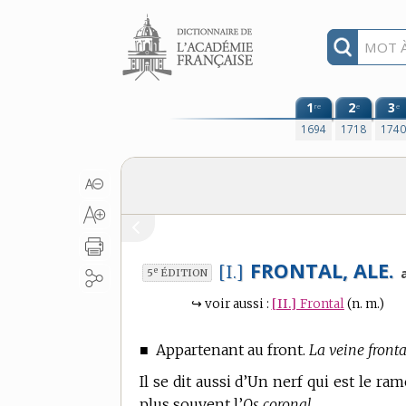
Aller au contenu
1
2
3
re
e
e
1694
1718
174
FRONTAL, ALE.
[I.]
e
5
ÉDITION
↪
voir aussi :
[II.]
Frontal
(n. m.)
■
Appartenant au front.
La veine fronta
Il se dit aussi d’Un nerf qui est le 
plus souvent l’
Os coronal.