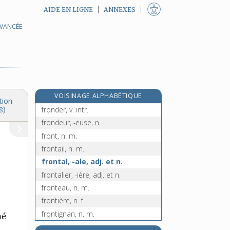
AIDE EN LIGNE
ANNEXES
AVANCÉE
froncer, v. tr.
e
froncis, n. m.
[7
édition]
e
froncle, n. m.
[5
édition]
frondaison, n. f.
fronde [I], n. f.
VOISINAGE ALPHABÉTIQUE
fronde [II], n. f.
tion
fronder, v. intr.
8)
frondeur, -euse, n.
front, n. m.
frontail, n. m.
frontal, -ale, adj. et n.
frontalier, -ière, adj. et n.
fronteau, n. m.
frontière, n. f.
frontignan, n. m.
mé
frontispice, n. m.