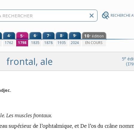
RECHERCHE 
4
5
6
7
8
9
10
e
e
e
e
e
édition
e
e
0
1762
1798
1835
1878
1935
2024
EN COURS
frontal, ale
e
5
édi
(179
adjec.
le. Les muscles frontaux.
rameau supérieur de l’ophtalmique, et De l’os du crâne nom