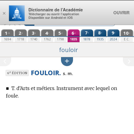
Aller au contenu
Dictionnaire de l’Académie
OUVRIR
×
Télécharger ou ouvrir l’application
Disponible sur Android et iOS
1
2
3
4
5
6
7
8
9
10
e
e
e
re
e
e
e
e
e
e
1694
1718
1740
1762
1798
1835
1878
1935
2024
E.C.
fouloir
FOULOIR.
e
s. m.
6
ÉDITION
■
T. d’Arts et métiers.
Instrument avec lequel on
foule.