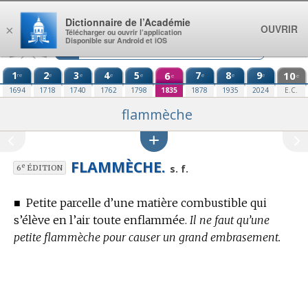
Aller au contenu
Dictionnaire de l’Académie
OUVRIR
×
Télécharger ou ouvrir l’application
Disponible sur Android et iOS
1
2
3
4
5
6
7
8
9
10
re
e
e
e
e
e
e
e
e
e
1694
1718
1740
1762
1798
1835
1878
1935
2024
E.C.
flammèche
FLAMMÈCHE.
e
s. f.
6
ÉDITION
■
Petite parcelle d’une matière combustible qui
s’élève en l’air toute enflammée.
Il ne faut qu’une
petite flammèche pour causer un grand embrasement.