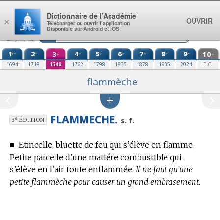
Aller au contenu
Dictionnaire de l’Académie
OUVRIR
×
Télécharger ou ouvrir l’application
Disponible sur Android et iOS
1
2
3
4
5
6
7
8
9
10
re
e
e
e
e
e
e
e
e
e
1694
1718
1740
1762
1798
1835
1878
1935
2024
E.C.
flammèche
FLAMMECHE.
e
s. f.
3
ÉDITION
■
Etincelle, bluette de feu qui s’élève en flamme,
Petite parcelle d’une matiére combustible qui
s’élève en l’air toute enflammée.
Il ne faut qu’une
petite flammèche pour causer un grand embrasement.