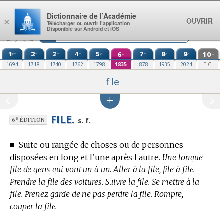
Aller au contenu
Dictionnaire de l’Académie
OUVRIR
×
Télécharger ou ouvrir l’application
Disponible sur Android et iOS
1
2
3
4
5
6
7
8
9
10
re
e
e
e
e
e
e
e
e
e
1694
1718
1740
1762
1798
1835
1878
1935
2024
E.C.
file
FILE.
e
s. f.
6
ÉDITION
■
Suite ou rangée de choses ou de personnes
disposées en long et l’une après l’autre.
Une longue
file de gens qui vont un à un. Aller à la file, file à file.
Prendre la file des voitures. Suivre la file. Se mettre à la
file. Prenez garde de ne pas perdre la file. Rompre,
couper la file.