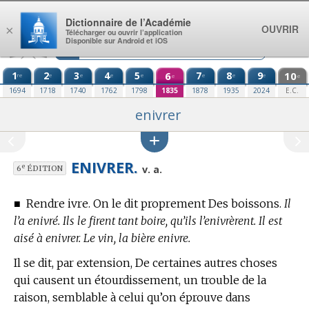
Aller au contenu
Dictionnaire de l’Académie
OUVRIR
×
Télécharger ou ouvrir l’application
Disponible sur Android et iOS
1
2
3
4
5
6
7
8
9
10
re
e
e
e
e
e
e
e
e
e
1694
1718
1740
1762
1798
1835
1878
1935
2024
E.C.
enivrer
ENIVRER.
e
v. a.
6
ÉDITION
■
Rendre ivre. On le dit proprement Des boissons.
Il
l’a enivré. Ils le firent tant boire, qu’ils l’enivrèrent. Il est
aisé à enivrer. Le vin, la bière enivre.
Il se dit, par extension, De certaines autres choses
qui causent un étourdissement, un trouble de la
raison, semblable à celui qu’on éprouve dans