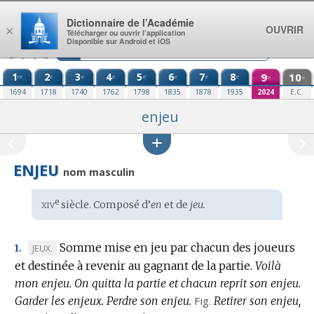
Aller au contenu
Dictionnaire de l’Académie
OUVRIR
×
Télécharger ou ouvrir l’application
Disponible sur Android et iOS
1
2
3
4
5
6
7
8
9
10
re
e
e
e
e
e
e
e
e
e
1694
1718
1740
1762
1798
1835
1878
1935
2024
E.C.
enjeu
ENJEU
nom masculin
xiv
e
Étymologie
siècle. Composé d’
en
et de
jeu.
:
Somme mise en jeu par chacun des joueurs
MARQUE
JEUX.
1.
et destinée à revenir au gagnant de la partie.
DE
Voilà
mon enjeu.
DOMAINE
On quitta la partie et chacun reprit son enjeu.
Garder les enjeux.
:
Perdre son enjeu.
Fig.
Retirer son enjeu,