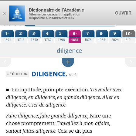
Aller au contenu
Dictionnaire de l’Académie
OUVRIR
×
Télécharger ou ouvrir l’application
Disponible sur Android et iOS
1
2
3
4
5
6
7
8
9
10
re
e
e
e
e
e
e
e
e
e
1694
1718
1740
1762
1798
1835
1878
1935
2024
E.C.
diligence
DILIGENCE.
e
s. f.
6
ÉDITION
■
Promptitude, prompte exécution.
Travailler avec
diligence, en diligence, en grande diligence. Aller en
diligence. User de diligence.
Faire diligence, faire grande diligence,
Faire une
chose promptement.
Travaillez à mon affaire,
surtout faites diligence.
Cela se dit plus